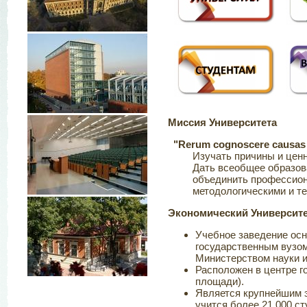
Миссия
Университета
"Rerum cognoscere causas e
Изучать причины и ценно
Дать всеобщее образова
объединить профессионал
методологическими и тео
Экономический Университе
Учебное заведение осн
государственным вузо
Министерством науки и
Расположен в центре го
площади).
Является крупнейшим 
учится более 21 000 ст