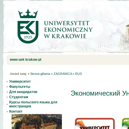
www uek krakow pl
Jesteś tutaj:
»
Strona główna
»
ZAGRANICA
»
RUS
Университет
Факультеты
Экономический Ун
Для кандидaтoв
Cтудентам
Курсы польскогo языка для
иностранцев
Контакт