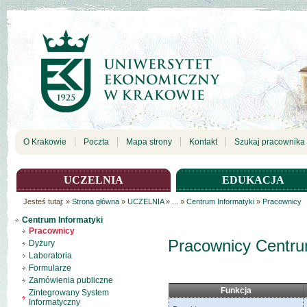
O Krakowie
Poczta
Mapa strony
Kontakt
Szukaj pracownika
UCZELNIA
EDUKACJA
Jesteś tutaj:
»
Strona główna
»
UCZELNIA
» ...
»
Centrum Informatyki
»
Pracownicy
Centrum Informatyki
Pracownicy
Pracownicy Centr
Dyżury
Laboratoria
Formularze
Zamówienia publiczne
Funkcja
Zintegrowany System
Informatyczny