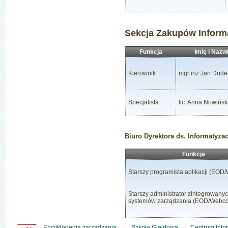
Sekcja Zakupów Inform
Funkcja
Imię i Nazw
Kierownik
mgr inż Jan Dude
Specjalista
lic. Anna Nowińs
Biuro Dyrektora ds. Informatyzac
Funkcja
Starszy programista aplikacji (EOD
Starszy administrator zintegrowany
systemów zarządzania (EOD/Webc
Encyklopedia zarządzania
Szkoła Giełdowa
Centrum Info