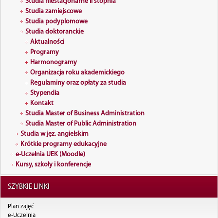
Studia niestacjonarne II stopnia
PUBLICZNEJ
CZASOPISMA NAUKOWE UEK
WISE - WYDZIAŁOWA INDYWIDUALNA ŚCIEŻKA
Studia zamiejscowe
Studia podyplomowe
EDUKACYJNA
- KATEDRY WGIAP
KONFERENCJE
Studia doktoranckie
WYJAZDY ZAGRANICZNE
- DZIEKANAT WGIAP
KONKURSY, STYPENDIA, NAGRODY
Aktualności
Programy
STUDENCI#3
WYDZIAŁ FINANSÓW I PRAWA
KRAJOWA REPREZENTACJA DOKTORANTÓW
Harmonogramy
Organizacja roku akademickiego
BLUZY UEK
- KATEDRY WFIP
KOMPENDIUM DOKTORANTA
Regulaminy oraz opłaty za studia
Stypendia
DOMY STUDENCKIE
- DZIEKANAT WFIP
WYJAZDY ZAGRANICZNE
Kontakt
EGZEMPLARZ ARCHIWALNY PRACY DYPLOMOWEJ
WYDZIAŁ TOWAROZNAWSTWA I ZARZĄDZANIA
Studia Master of Business Administration
KONTAKT
Studia Master of Public Administration
PRODUKTEM
KAMPUS
Studia w jęz. angielskim
Krótkie programy edukacyjne
- KATEDRY WTIZP
KONKURSY, STYPENDIA, NAGRODY
e-Uczelnia UEK (Moodle)
Kursy, szkoły i konferencje
- DZIEKANAT WTIZP
KREDYTY I POŻYCZKI STUDENCKIE
WYDZIAŁ ZARZĄDZANIA
OPIEKA ZDROWOTNA
SZYBKIE LINKI
- KATEDRY WZ
PORADNIK MEDYCZNY DLA STUDENTA
Plan zajęć
e-Uczelnia