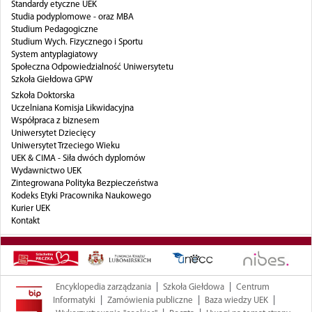
Standardy etyczne UEK
Studia podyplomowe - oraz MBA
- MAŁOPOLSKA SZKOŁA ADMINISTRACJI
Studium Pedagogiczne
Studium Wych. Fizycznego i Sportu
PUBLICZNEJ
System antyplagiatowy
Społeczna Odpowiedzialność Uniwersytetu
- EUROPEJSKI OŚRODEK BADAŃ IM. J. RETINGERA
Szkoła Giełdowa GPW
Szkoła Doktorska
ADMINISTRACJA I INNE JEDNOSTKI
Uczelniana Komisja Likwidacyjna
Współpraca z biznesem
PION REKTORA
Uniwersytet Dziecięcy
Uniwersytet Trzeciego Wieku
PION PROREKTORA DS. KSZTAŁCENIA I STUDENTÓW
UEK & CIMA - Siła dwóch dyplomów
Wydawnictwo UEK
PION PROREKTORA DS. NAUKI
Zintegrowana Polityka Bezpieczeństwa
Kodeks Etyki Pracownika Naukowego
PION PROREKTORA DS. KOMUNIKACJI I
Kurier UEK
Kontakt
WSPÓŁPRACY
PION PROREKTORA DS. ORGANIZACJI I ROZWOJU
PION KANCLERZA
|
|
Encyklopedia zarządzania
Szkoła Giełdowa
Centrum
|
|
|
Informatyki
Zamówienia publiczne
Baza wiedzy UEK