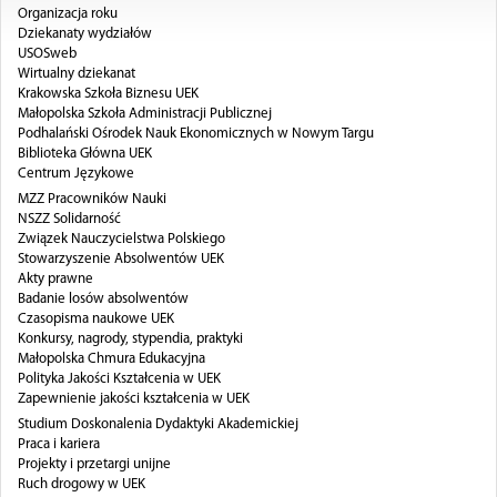
- DZIEKANAT WZ
STYPENDIA
Organizacja roku
Dziekanaty wydziałów
INNE JEDN. NAUKOWO-DYDAKTYCZNE
UBEZPIECZENIA
USOSweb
Wirtualny dziekanat
JEDNOSTKI MIĘDZYUCZELNIANE
Krakowska Szkoła Biznesu UEK
Małopolska Szkoła Administracji Publicznej
- PODHALAŃSKI OŚRODEK NAUK
Podhalański Ośrodek Nauk Ekonomicznych w Nowym Targu
Biblioteka Główna UEK
EKONOMICZNYCH W NOWYM TARGU
Centrum Językowe
MZZ Pracowników Nauki
JEDNOSTKI MIĘDZYWYDZIAŁOWE
NSZZ Solidarność
Związek Nauczycielstwa Polskiego
- CENTRUM JĘZYKOWE
Stowarzyszenie Absolwentów UEK
Akty prawne
- STUDIUM WYCHOWANIA FIZYCZNEGI I SPORTU
Badanie losów absolwentów
Czasopisma naukowe UEK
- CENTRUM E-LEARNINGU
Konkursy, nagrody, stypendia, praktyki
Małopolska Chmura Edukacyjna
JEDNOSTKI OGÓLNOUCZELNIANE
Polityka Jakości Kształcenia w UEK
Zapewnienie jakości kształcenia w UEK
- BIBLIOTEKA GŁÓWNA
Studium Doskonalenia Dydaktyki Akademickiej
Praca i kariera
JEDNOSTKI POZAWYDZIAŁOWE
Projekty i przetargi unijne
Ruch drogowy w UEK
- KRAKOWSKA SZKOŁA BIZNESU